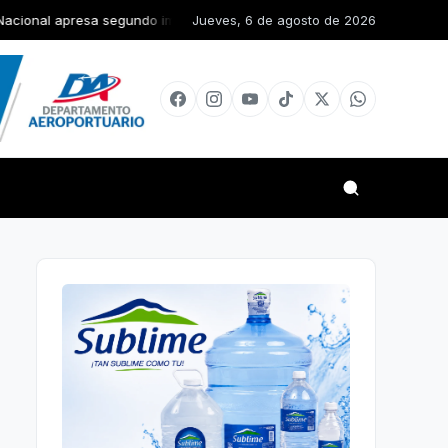
egundo implicado en robo de RD$15 mil y mercancías de una vivienda 
Jueves, 6 de agosto de 2026