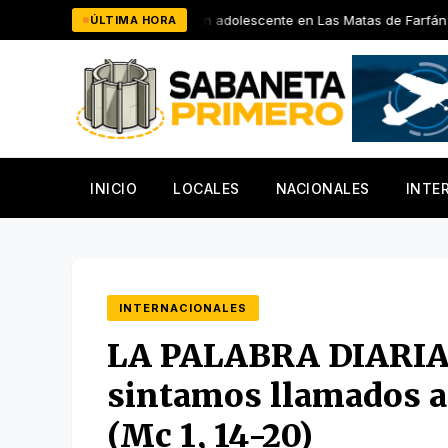
Saltar
e y retiene a un adolescente en Las Matas de Farfán
El Señor
ÚLTIMA HORA
al
contenido
INICIO
LOCALES
NACIONALES
INTE
INTERNACIONALES
LA PALABRA DIARIA:
sintamos llamados a 
(Mc 1, 14-20)