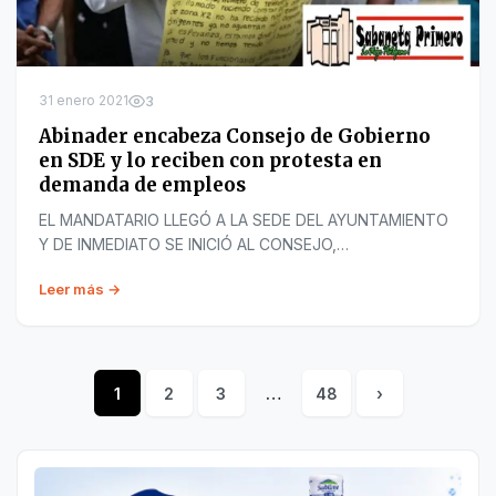
31 enero 2021
3
Abinader encabeza Consejo de Gobierno
en SDE y lo reciben con protesta en
demanda de empleos
EL MANDATARIO LLEGÓ A LA SEDE DEL AYUNTAMIENTO
Y DE INMEDIATO SE INICIÓ AL CONSEJO,…
Leer más →
1
2
3
…
48
›
Posts
pagination