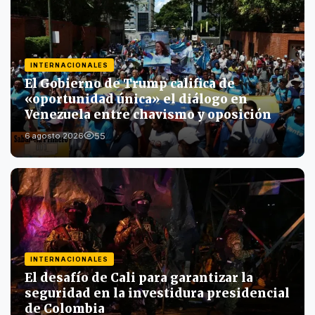
INTERNACIONALES
El Gobierno de Trump califica de
«oportunidad única» el diálogo en
Venezuela entre chavismo y oposición
55
6 agosto 2026
INTERNACIONALES
El desafío de Cali para garantizar la
seguridad en la investidura presidencial
de Colombia