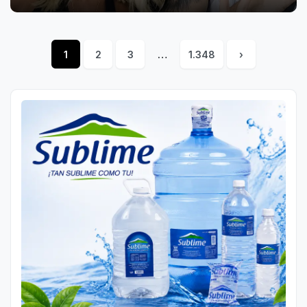
1
2
3
…
1.348
›
Posts
pagination