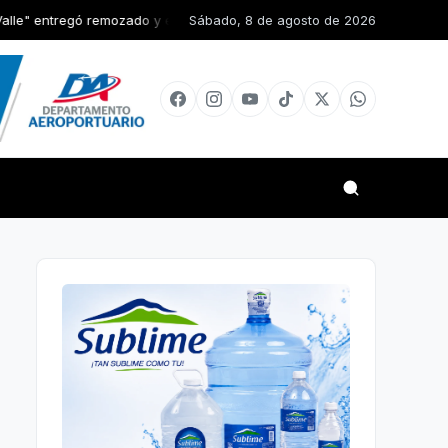
zado y equipado el Centro de Primer Nivel Pinzon en Elías Piña
Sábado, 8 de agosto de 2026