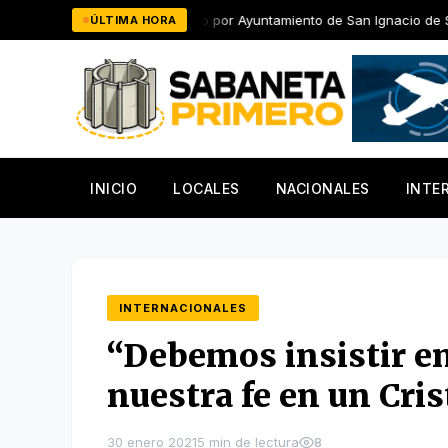
Saltar
ped distinguido por Ayuntamiento de San Ignacio de Sabaneta
ÚLTIMA HORA
al
contenido
INICIO
LOCALES
NACIONALES
INTE
INTERNACIONALES
“Debemos insistir en
nuestra fe en un Cris
30 enero 2021
5 min de lectura
8