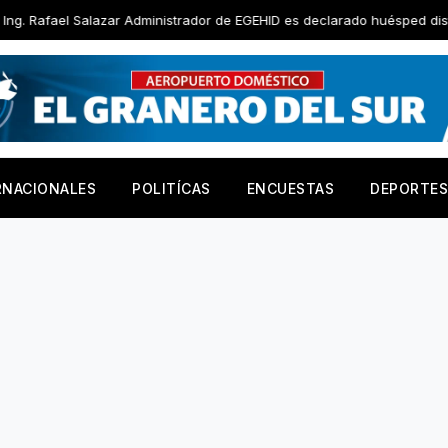
 Administrador de EGEHID es declarado huésped distinguido por Ayuntam
RNACIONALES
POLITÍCAS
ENCUESTAS
DEPORTES