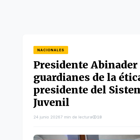
NACIONALES
Presidente Abinader 
guardianes de la éti
presidente del Siste
Juvenil
24 junio 2026
7 min de lectura
18