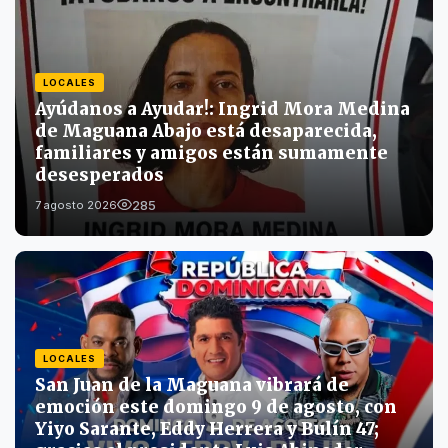
LOCALES
Ayúdanos a Ayudar!: Ingrid Mora Medina
de Maguana Abajo está desaparecida,
familiares y amigos están sumamente
desesperados
285
7 agosto 2026
LOCALES
San Juan de la Maguana vibrará de
emoción este domingo 9 de agosto, con
Yiyo Sarante, Eddy Herrera y Bulín 47;