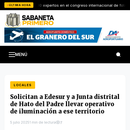
Saltar
RD reunirá a 30 expertos en el congreso internacional de foto
ÚLTIMA HORA
al
contenido
MENÚ
LOCALES
Solicitan a Edesur y a Junta distrital
de Hato del Padre llevar operativo
de iluminación a ese territorio
5 julio 2025
1 min de lectura
7