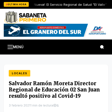
Saltar
La Buena Nueva!: El Servicio Regional de Salud "El Valle" en
ÚLTIMA HORA
al
contenido
MENÚ
LOCALES
Salvador Ramón Moreta Director
Regional de Educación 02 San Juan
resultó positivo al Covid-19
3 febrero 2021
1 min de lectura
5