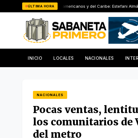
Saltar
os Centroamericanos y del Caribe: Estefani Almánzar aporta el primer
ÚLTIMA HORA
al
contenido
INICIO
LOCALES
NACIONALES
INTE
NACIONALES
Pocas ventas, lentitu
los comunitarios de 
del metro