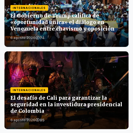
INTERNACIONALES
El Gobierno de Trump califica de
«oportunidad única» el diálogo en
Venezuela entre chavismo y oposición
74
6 agosto 2026
INTERNACIONALES
El desafío de Cali para garantizar la
seguridad en la investidura presidencial
de Colombia
85
6 agosto 2026