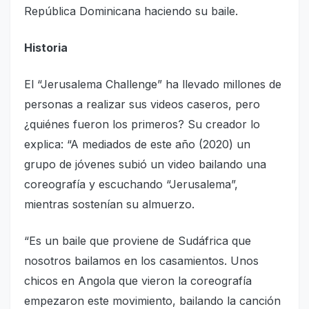
República Do­minicana haciendo su baile.
Historia
El “Jerusalema Challen­ge” ha llevado millones de
personas a realizar sus vi­deos caseros, pero
¿quié­nes fueron los primeros? Su creador lo
explica: “A me­diados de este año (2020) un
grupo de jóvenes subió un video bailando una
co­reografía y escuchando “Je­rusalema”,
mientras soste­nían su almuerzo.
“Es un baile que provie­ne de Sudáfrica que
noso­tros bailamos en los casa­mientos. Unos
chicos en Angola que vieron la coreo­grafía
empezaron este mo­vimiento, bailando la can­ción