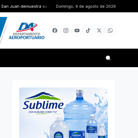
tra su fortaleza organizativa en jornada nacional de Esfuerzo Concen
Domingo, 9 de agosto de 2026