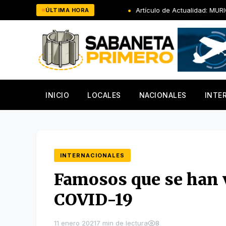
Saltar
os tu salvación
Artículo de Actualidad: MURIÓ SIN HIJOS, P
ÚLTIMA HORA
al
contenido
INICIO
LOCALES
NACIONALES
INTE
INTERNACIONALES
Famosos que se han 
COVID-19
11 enero 2021
7 min de lectura
8