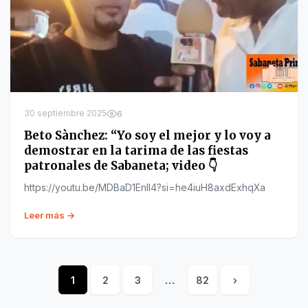
30 septiembre 2025
6
Beto Sànchez: “Yo soy el mejor y lo voy a
demostrar en la tarima de las fiestas
patronales de Sabaneta; video 👇
https://youtu.be/MDBaD1Enll4?si=he4iuH8axdExhqXa
Leer más →
1
2
3
…
82
›
Posts
pagination