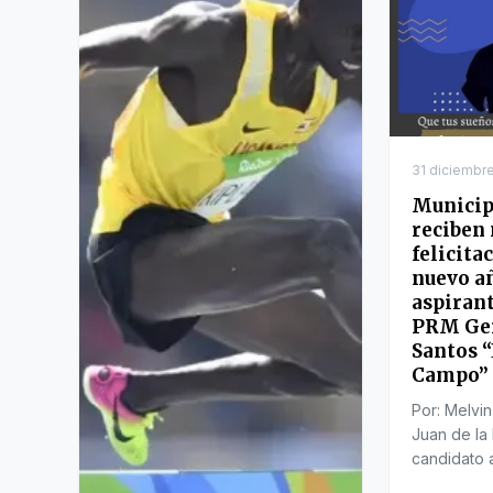
31 diciembr
Municip
reciben
felicita
nuevo añ
aspirant
PRM Ger
Santos “
Campo”
Por: Melvi
Juan de la
candidato 