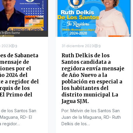
e 2023
3
31 diciembre 2023
3
es de Sabaneta
Ruth Delkis de los
 mensaje de
Santos candidata a
ciones por el
regidora envía mensaje
o 2024 del
de Año Nuevo a la
e a regidor del
población en especial a
quis de los
los habitantes del
El Primo del
distrito municipal La
Jagua SJM.
n de los Santos San
Por: Melvin de los Santos San
 Maguana, RD- El
Juan de la Maguana, RD- Ruth
a regidor…
Delkis de los…