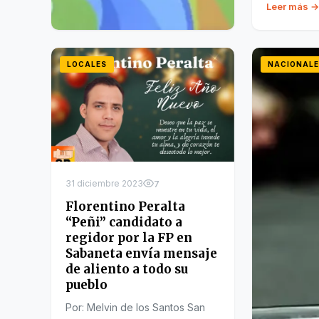
Leer más →
31 diciembre 2023
5
LOCALES
NACIONALE
Encuentran sin vida al
atleta ugandés
Benjamin Kiplagat, tras
ser apuñalado
El vehículo se encontraba en la
carretera que une la ciudad de
Eldoret, capital del…
31 diciembre 2023
7
Leer más →
Florentino Peralta
“Peñi” candidato a
regidor por la FP en
Sabaneta envía mensaje
de aliento a todo su
pueblo
Por: Melvin de los Santos San