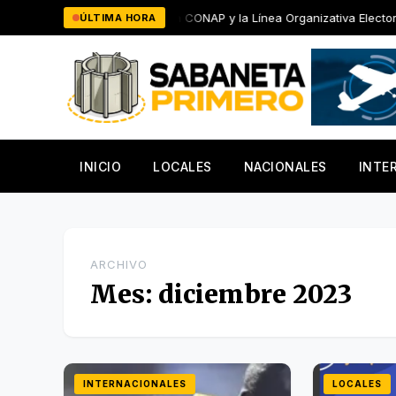
Saltar
iento a trabajos de la CONAP y la Línea Organizativa Electoral
ÚLTIMA HORA
al
contenido
INICIO
LOCALES
NACIONALES
INTE
ARCHIVO
Mes:
diciembre 2023
INTERNACIONALES
LOCALES