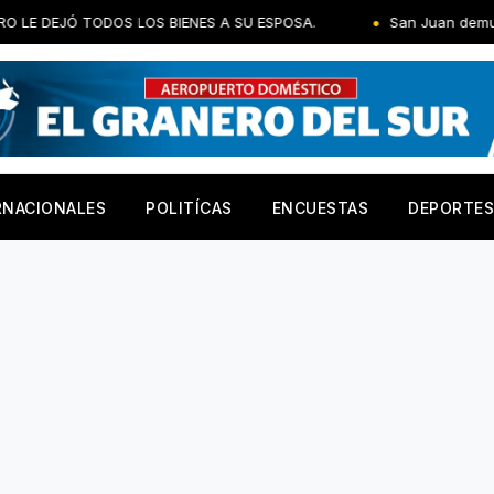
LOS BIENES A SU ESPOSA.
San Juan demuestra su fortaleza or
RNACIONALES
POLITÍCAS
ENCUESTAS
DEPORTES