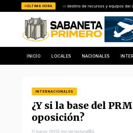
Saltar
 Rosario explicar el destino de recursos y equipos del ayuntamiento
ÚLTIMA HORA
al
contenido
INICIO
LOCALES
NACIONALES
INTE
INTERNACIONALES
¿Y si la base del PRM
oposición?
11 marzo 2021
2 min de lectura
1