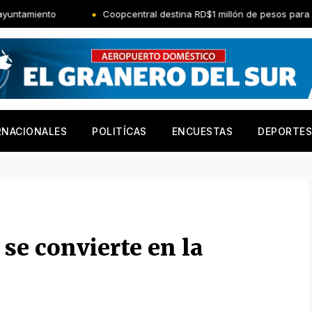
Coopcentral destina RD$1 millón de pesos para impulsar obras s
RNACIONALES
POLITÍCAS
ENCUESTAS
DEPORTES
 se convierte en la