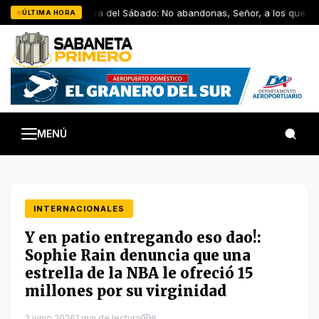
Saltar
La Palabra del Sábado: No abandonas, Señor, a los que te 
ÚLTIMA HORA
al
contenido
MENÚ
INTERNACIONALES
Y en patio entregando eso dao!:
Sophie Rain denuncia que una
estrella de la NBA le ofreció 15
millones por su virginidad
2 junio 2026
1 min de lectura
6