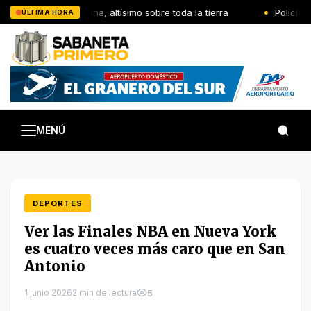
Saltar
El Señor reina, altísimo sobre toda la tierra
Policía N
ÚLTIMA HORA
al
contenido
MENÚ
DEPORTES
Ver las Finales NBA en Nueva York
es cuatro veces más caro que en San
Antonio
1 junio 2026
2 min de lectura
5