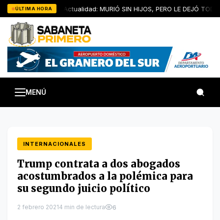
Saltar
Artículo de Actualidad: MURIÓ SIN HIJOS, PERO LE DEJÓ TODOS
ÚLTIMA HORA
al
contenido
MENÚ
INTERNACIONALES
Trump contrata a dos abogados
acostumbrados a la polémica para
su segundo juicio político
2 febrero 2021
4 min de lectura
6