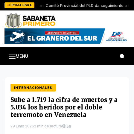
Saltar
San Juan: Comité Provincial del PLD da seguimiento a traba
ÚLTIMA HORA
al
contenido
MENÚ
INTERNACIONALES
Sube a 1.719 la cifra de muertos y a
5.034 los heridos por el doble
terremoto en Venezuela
29 junio 2026
2 min de lectura
56