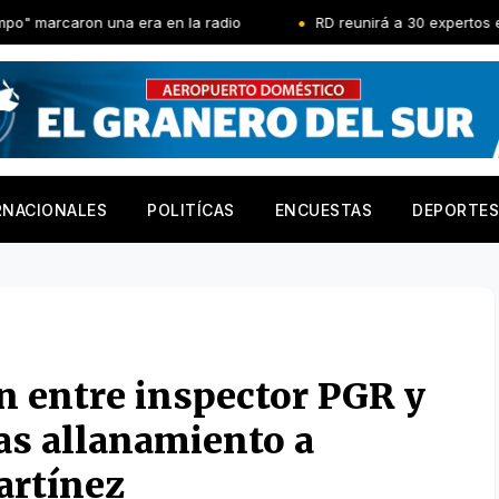
 una era en la radio
RD reunirá a 30 expertos en el congre
RNACIONALES
POLITÍCAS
ENCUESTAS
DEPORTES
ón entre inspector PGR y
ras allanamiento a
artínez