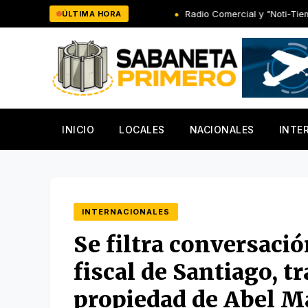
Saltar
dencial de Colombia
Radio Comercial y "Noti-Tiempo" marcaron
ÚLTIMA HORA
al
contenido
INICIO
LOCALES
NACIONALES
INTE
INTERNACIONALES
Se filtra conversaci
fiscal de Santiago, t
propiedad de Abel M