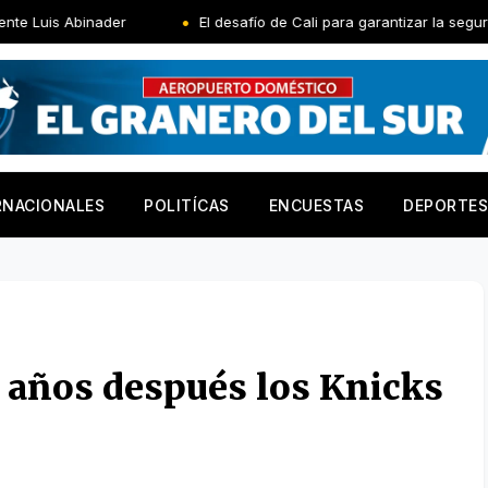
nader
El desafío de Cali para garantizar la seguridad en la in
RNACIONALES
POLITÍCAS
ENCUESTAS
DEPORTES
53 años después los Knicks