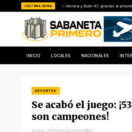
Saltar
Yiyo Sarante, Eddy Herrera y Bulín 47; gracias al presidente Luis Abi
ÚLTIMA HORA
al
contenido
INICIO
LOCALES
NACIONALES
INTE
DEPORTES
Se acabó el juego: ¡
son campeones!
14 junio 2026
1 min de lectura
17