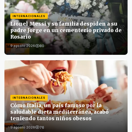
INTERNACIONALES
Lionel Messi y su familia despiden a su
padre Jorge en un cementerio privado de
Rosario
80
9 agosto 2026
INTERNACIONALES
Cómo Italia, un país famoso por la
saludable dieta mediterránea, acabó
teniendo tantos niños obesos
76
9 agosto 2026