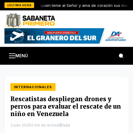
Saltar
Dichoso quien teme al Señor y ama de corazón sus mandat
ÚLTIMA HORA
al
contenido
MENÚ
INTERNACIONALES
Rescatistas despliegan drones y
perros para evaluar el rescate de un
niño en Venezuela
3 julio 2026
3 min de lectura
100