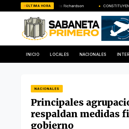
Saltar
CODIA con arquitecto Richardson
CONSTITUYEN MESA INTERIN
ÚLTIMA HORA
al
contenido
INICIO
LOCALES
NACIONALES
INTE
NACIONALES
Principales agrupaci
respaldan medidas fi
gobierno