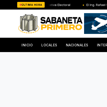
Saltar
 Organizativa Electoral
El Ing. Rafael Salazar Administrador
ÚLTIMA HORA
al
contenido
INICIO
LOCALES
NACIONALES
INTE