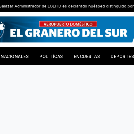
 de EGEHID es declarado huésped distinguido por Ayuntamiento de San 
RNACIONALES
POLITÍCAS
ENCUESTAS
DEPORTES