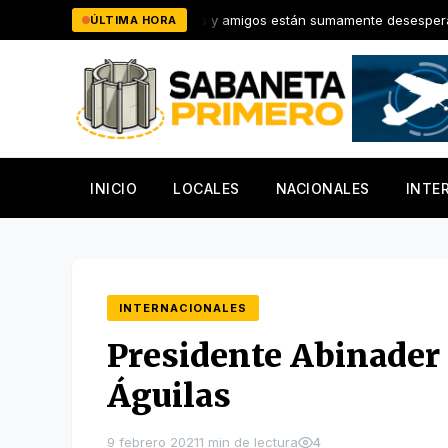
Saltar
aparecida, familiares y amigos están sumamente desesperados
ÚLTIMA HORA
al
contenido
INICIO
LOCALES
NACIONALES
INTE
INTERNACIONALES
Presidente Abinader 
Águilas
9 febrero 2021
1 min de lectura
4