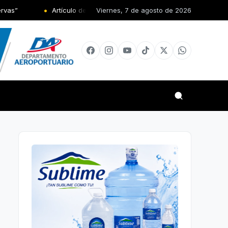
Artículo de Actualidad: El poder también enferma; Por Edwin De La 
Viernes, 7 de agosto de 2026