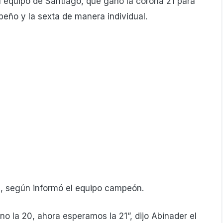
l equipo de Santiago, que ganó la corona 21 para
beño y la sexta de manera individual.
de, según informó el equipo campeón.
 la 20, ahora esperamos la 21”, dijo Abinader el