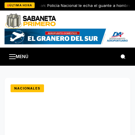
Saltar
San Juan: Policía Nacional le echa el guante a hombre en 
ÚLTIMA HORA
al
contenido
MENÚ
NACIONALES