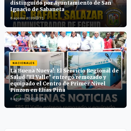
distinguido por Ayuntamiento de San
Ignacio de Sabaneta
71
8 agosto 2026
NACIONALES
La Buena Nueva!: El Servicio Regional de
Salud "El Valle" entregó remozado y
equipado el Centro de Primer Nivel
Pinzon en Elías Piña
104
8 agosto 2026