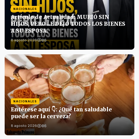
NACIONALES
Artículo de Actualidad: MURIÓ SIN
HIJOS, PERO LE DEJÓ TODOS LOS BIENES
A SU ESPOSA.
86
8 agosto 2026
NACIONALES
Entérese aquí 👇: ¿Qué tan saludable
puede ser la cerveza?
86
8 agosto 2026