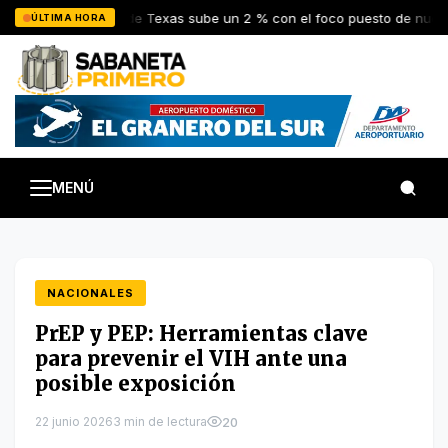
Saltar
El petróleo de Texas sube un 2 % con el foco puesto de nuevo e
ÚLTIMA HORA
al
contenido
MENÚ
NACIONALES
PrEP y PEP: Herramientas clave
para prevenir el VIH ante una
posible exposición
22 junio 2026
3 min de lectura
20