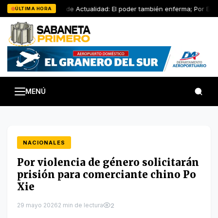
Saltar
Artículo de Actualidad: El poder también enferma; Por Edwi
ÚLTIMA HORA
al
contenido
MENÚ
NACIONALES
Por violencia de género solicitarán
prisión para comerciante chino Po
Xie
29 mayo 2026
2 min de lectura
2