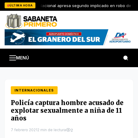
Saltar
Policía Nacional apresa segundo implicado en robo de RD$
ÚLTIMA HORA
al
contenido
MENÚ
INTERNACIONALES
Policía captura hombre acusado de
explotar sexualmente a niña de 11
años
7 febrero 2021
2 min de lectura
2