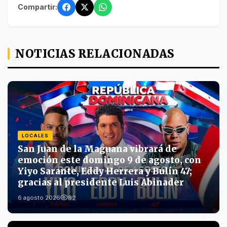
Compartir:
NOTICIAS RELACIONADAS
LOCALES
San Juan de la Maguana vibrará de
emoción este domingo 9 de agosto, con
Yiyo Sarante, Eddy Herrera y Bulín 47;
gracias al presidente Luis Abinader
82
6 agosto 2026