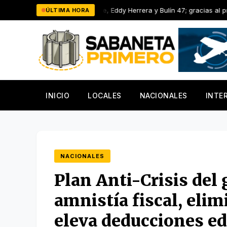
Saltar
iyo Sarante, Eddy Herrera y Bulín 47; gracias al presidente Luis Abin
ÚLTIMA HORA
al
contenido
INICIO
LOCALES
NACIONALES
INTE
NACIONALES
Plan Anti-Crisis del
amnistía fiscal, elim
eleva deducciones ed