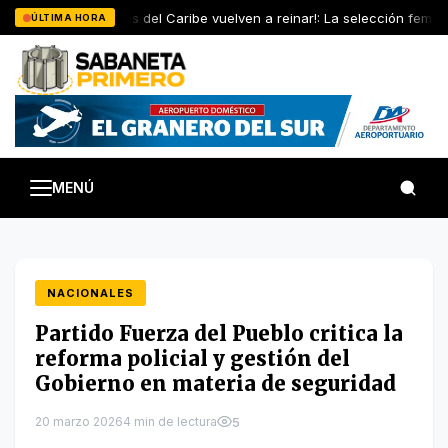
Saltar
¡Las Reinas del Caribe vuelven a reinar!: La selección femeni
ÚLTIMA HORA
al
contenido
MENÚ
NACIONALES
Partido Fuerza del Pueblo critica la
reforma policial y gestión del
Gobierno en materia de seguridad
20 marzo 2026
4 min de lectura
5