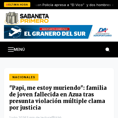
Saltar
En San Juan Policía apresa a “El Vico” y dos hombres en L
ÚLTIMA HORA
al
contenido
MENÚ
NACIONALES
"Papi, me estoy muriendo": familia
de joven fallecida en Azua tras
presunta violación múltiple clama
por justicia
1 julio 2026
3 min de lectura
220