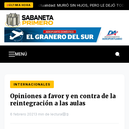
Saltar
Artículo de Actualidad: MURIÓ SIN HIJOS, PERO LE DEJÓ TODOS 
ÚLTIMA HORA
al
contenido
MENÚ
INTERNACIONALES
Opiniones a favor y en contra de la
reintegración a las aulas
6 febrero 2021
3 min de lectura
3