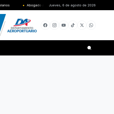
gado advierte nuevo Código Penal obligará al Gobierno a construir má
Jueves, 6 de agosto de 2026