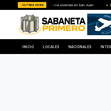
Saltar
mercancías de una vivienda en San Juan
De último momento!: 
ÚLTIMA HORA
al
contenido
INICIO
LOCALES
NACIONALES
INTE