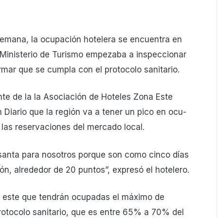
 semana, la ocupación hotelera se en­cuentra en
 Ministerio de Turismo em­pezaba a inspeccionar
irmar que se cumpla con el protocolo sanitario.
nte de la la Asociación de Hote­les Zona Este
n Diario que la región va a tener un pico en ocu­
las reserva­ciones del mercado local.
anta para no­sotros porque son como cin­co días
ón, alrededor de 20 puntos”, expresó el hotelero.
n este que ten­drán ocupadas el máximo de
protocolo sanitario, que es entre 65% a 70% del