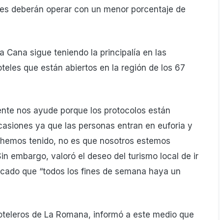
eles deberán operar con un me­nor porcentaje de
 Ca­na sigue teniendo la prin­cipalía en las
eles que están abier­tos en la región de los 67
nte nos ayude porque los protoco­los están
ca­siones ya que las personas entran en euforia y
 hemos tenido, no es que nosotros estemos
in embar­go, valoró el deseo del tu­rismo local de ir
ocado que “todos los fines de semana haya un
oteleros de La Romana, informó a es­te medio que