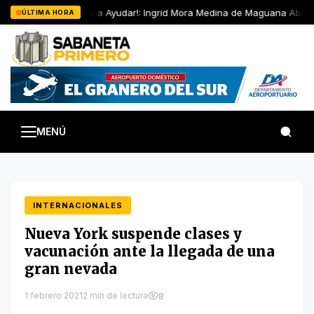
Saltar
Ayúdanos a Ayudar!: Ingrid Mora Medina de Maguana Abajo e
ÚLTIMA HORA
al
contenido
MENÚ
INTERNACIONALES
Nueva York suspende clases y
vacunación ante la llegada de una
gran nevada
1 febrero 2021
2 min de lectura
8