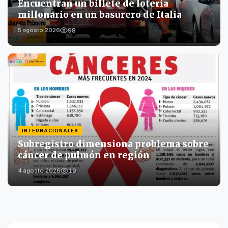
Encuentran un billete de lotería
millonario en un basurero de Italia
98
5 agosto 2026
INTERNACIONALES
Subregistro dimensiona problema sobre
cáncer de pulmón en región
19
4 agosto 2026