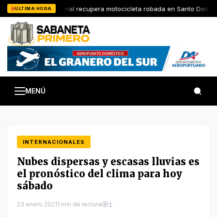
Saltar
Policia Nacional recupera motocicleta robada en Santo Domingo
ÚLTIMA HORA
al
contenido
MENÚ
INTERNACIONALES
Nubes dispersas y escasas lluvias es
el pronóstico del clima para hoy
sábado
23 enero 2021
1 min de lectura
1