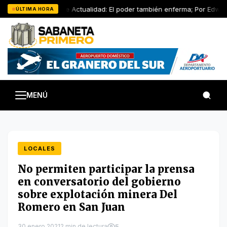
Saltar
Artículo de Actualidad: El poder también enferma; Por Edwin 
ÚLTIMA HORA
al
contenido
MENÚ
LOCALES
No permiten participar la prensa
en conversatorio del gobierno
sobre explotación minera Del
Romero en San Juan
30 enero 2021
2 min de lectura
5