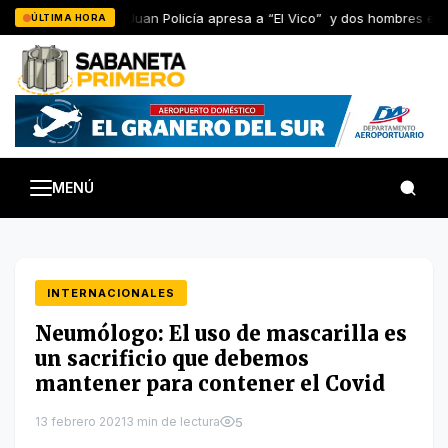
Saltar
En San Juan Policía apresa a “El Vico” y dos hombres en L
ÚLTIMA HORA
al
contenido
MENÚ
INTERNACIONALES
Neumólogo: El uso de mascarilla es
un sacrificio que debemos
mantener para contener el Covid
13 febrero 2021
3 min de lectura
5