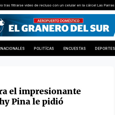
 video de recluso con un celular en la cárcel Las Parras
El G
RNACIONALES
POLITÍCAS
ENCUESTAS
DEPORTES
ra el impresionante
hy Pina le pidió