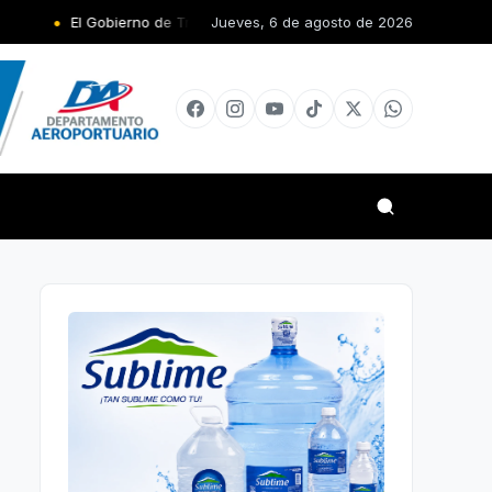
obierno de Trump califica de «oportunidad única» el diálogo en Venez
Jueves, 6 de agosto de 2026