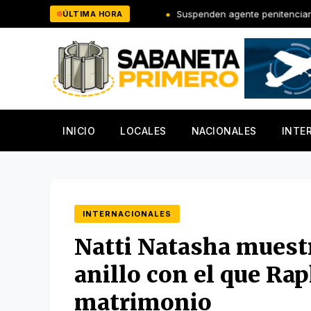
Saltar
dwin De La Cruz
Suspenden agente penitenciario tras filtrarse
ÚLTIMA HORA
al
contenido
INICIO
LOCALES
NACIONALES
INTE
INTERNACIONALES
Natti Natasha muest
anillo con el que Rap
matrimonio