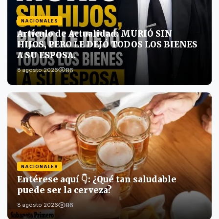
NACIONALES
Artículo de Actualidad: MURIÓ SIN
HIJOS, PERO LE DEJÓ TODOS LOS BIENES
A SU ESPOSA.
86
8 agosto 2026
NACIONALES
Entérese aquí 👇: ¿Qué tan saludable
puede ser la cerveza?
86
8 agosto 2026