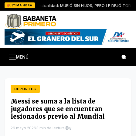
Saltar
Artículo de Actualidad: MURIÓ SIN HIJOS, PERO LE DEJÓ TODOS 
ÚLTIMA HORA
al
contenido
MENÚ
DEPORTES
Messi se suma a la lista de
jugadores que se encuentran
lesionados previo al Mundial
26 mayo 2026
3 min de lectura
8