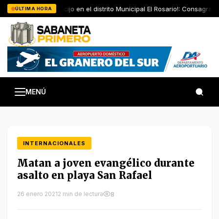
Saltar
¡Regocijo en el distrito Municipal El Rosario!: Consagran
ÚLTIMA HORA
al
contenido
MENÚ
INTERNACIONALES
Matan a joven evangélico durante
asalto en playa San Rafael
26 enero 2021
2 min de lectura
8