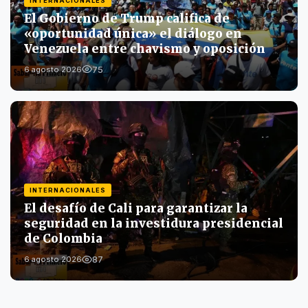
INTERNACIONALES
El Gobierno de Trump califica de
«oportunidad única» el diálogo en
Venezuela entre chavismo y oposición
75
6 agosto 2026
INTERNACIONALES
El desafío de Cali para garantizar la
seguridad en la investidura presidencial
de Colombia
87
6 agosto 2026