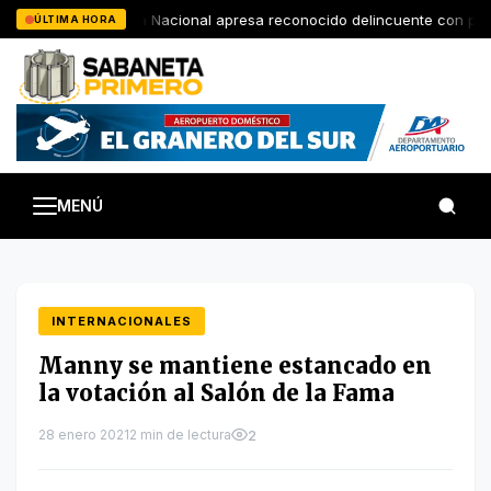
Saltar
Policía Nacional apresa reconocido delincuente con presu
ÚLTIMA HORA
al
contenido
MENÚ
INTERNACIONALES
Manny se mantiene estancado en
la votación al Salón de la Fama
28 enero 2021
2 min de lectura
2