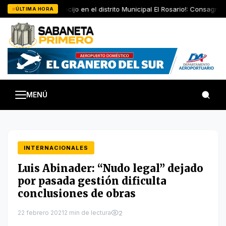
Saltar
¡Regocijo en el distrito Municipal El Rosario!: Consagra
ÚLTIMA HORA
al
contenido
MENÚ
INTERNACIONALES
Luis Abinader: “Nudo legal” dejado
por pasada gestión dificulta
conclusiones de obras
22 febrero 2021
2 min de lectura
2