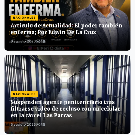
NACIONALES
Artículo de Actualidad: El poder también
enferma; Por Edwin De La Cruz
49
6 agosto 2026
NACIONALES
Suspenden agente penitenciario tras
filtrarse video de recluso con un celular
en la cárcel Las Parras
55
6 agosto 2026