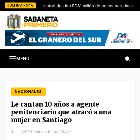
Saltar
Coopcentral destina RD$1 millón de pesos para impulsar
ÚLTIMA HORA
al
contenido
MENÚ
NACIONALES
Le cantan 10 años a agente
penitenciario que atracó a una
mujer en Santiago
4 julio 2026
1 min de lectura
27