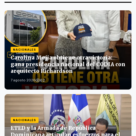
NACIONALES
Carolina Mejia obtiene otra victoria:
gana presidencia nacional del CODIA con
arquitecto Richardson
62
7 agosto 2026
NACIONALES
ETED y la Armada de República
Dominicana articulan esfuerzos para el