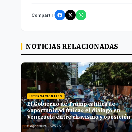
Compartir:
NOTICIAS RELACIONADAS
INTERNACIONALES
El Gobierno de Trump califica de
«oportunidad única» el diálogo en
Venezuela entre chavismo y oposición
75
6 agosto 2026