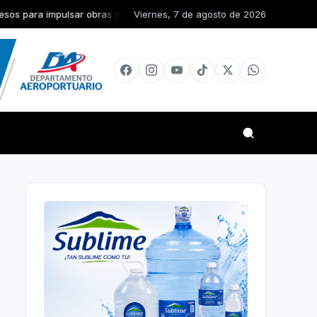
lsar obras sociales y de infraestructura en la Diócesis de San Juan d
Viernes, 7 de agosto de 2026