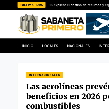
Saltar
co Rubén del Rosario explicar el destino de recursos y equipos del ayun
ÚLTIMA HORA
al
contenido
INICIO
LOCALES
NACIONALES
INTE
INTERNACIONALES
Las aerolíneas prevé
beneficios en 2026 p
combustibles